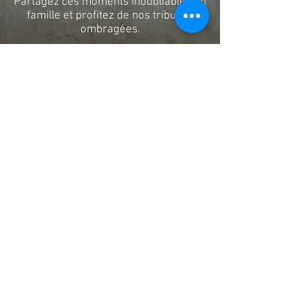
Partagez ces moments inoubliables en
famille et profitez de nos tribunes
ombragées.
Copyright@rlproductions - Graphisme : Lets com
Licences de spectacle :
1-011764